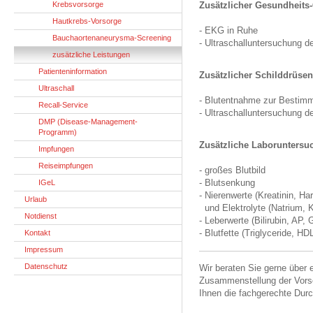
Krebsvorsorge
Zusätzlicher Gesundheits
Hautkrebs-Vorsorge
- EKG in Ruhe
Bauchaortenaneurysma-Screening
- Ultraschalluntersuchung d
zusätzliche Leistungen
Patienteninformation
Zusätzlicher Schilddrüse
Ultraschall
- Blutentnahme zur Besti
Recall-Service
- Ultraschalluntersuchung d
DMP (Disease-Management-
Programm)
Zusätzliche Laborunters
Impfungen
Reiseimpfungen
- großes Blutbild
- Blutsenkung
IGeL
- Nierenwerte (Kreatinin, Ha
Urlaub
und Elektrolyte (Natrium, 
Notdienst
- Leberwerte (Bilirubin, A
- Blutfette (Triglyceride, H
Kontakt
Impressum
Datenschutz
Wir beraten Sie gerne über 
Zusammenstellung der Vors
Ihnen die fachgerechte Durc